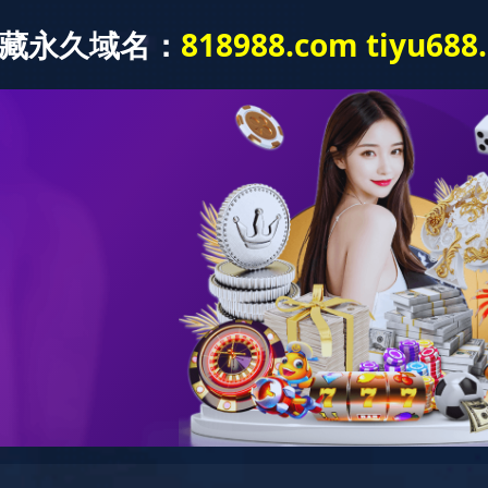
产品中
新闻资
案例展
视频中
世
心
讯
示
心