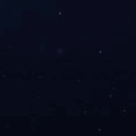
杯投票网站|(官方)在线官网
话:
757-27726738
售后服务:
757-27726738
售后服务:
757-23622088
电子邮件:
adglass@ladglass.com