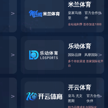
首页
相关新闻
需
→
沙特阿拉伯钢化玻璃生产线，2025