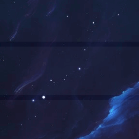
玻璃平弯钢化炉-
自动玻璃双边磨边清洗生
线正式投产，2024年
玻璃双边磨边机
风刀式玻璃清洗
数控全自动玻璃切割生产线
玻璃水平钢化炉