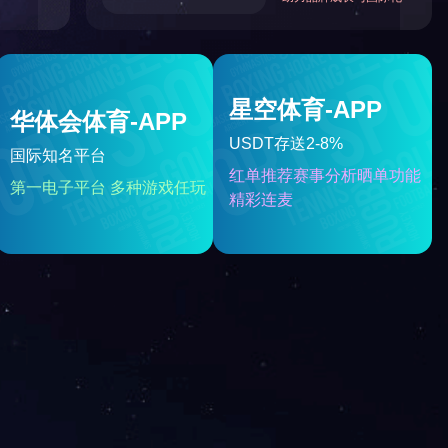
杯投票网站|(官方)在线官网
话:
757-27726738
售后服务:
757-27726738
售后服务:
757-23622088