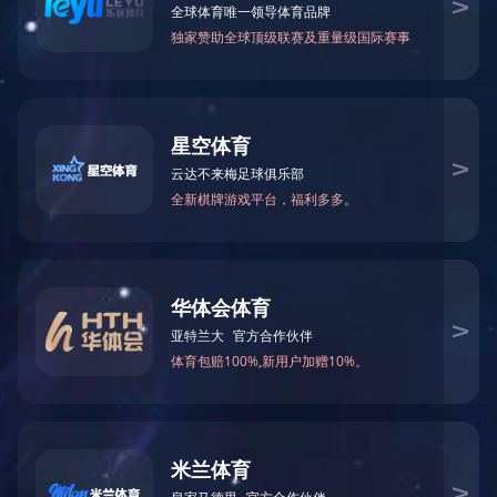
2025/04/15
【展会通知】欢迎莅临 2025 中国玻璃展
利奥达玻璃机械将于 2025 年 5 月 26 日至 29 日
在 北京中国国际展览中心（顺义馆） 参展。
2024/05/06
中国玻璃展2024圆满举办
中国玻璃展2024是中国最专业的玻璃工业技术展
览，于4月25日至28日在上海新国际博览中心（S
NIEC）举行。此次展会取得了圆满成功，吸引了
来自全球的行业领袖、创新者和爱好者。 本次活
动由中国陶瓷学会主办，北京中规展览有限公司
2023/05/08
承办，吸引了来自136个国家和地区的126,381名
中国玻璃展2023：新趋势，新设计
观众，展现出各个方面的显著增长。
第32届中国国际玻璃工业技术展览会，即中国玻
璃2023，正在2023年5月6日至9日在上海新国际博
览中心举行。23年经验的专业玻璃机械制造商辽
达（LAD）玻璃机械参加了这一盛会，展示其最
新的热门产品和先进技术。
2020/02/12
我们参加了土耳其玻璃展览会。