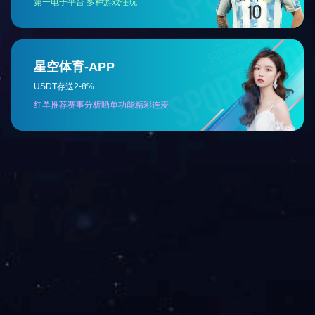
给我们留言
给我们留言，以获得专为您量身定制的独家折扣!
提交